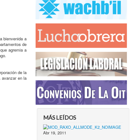
a bienvenida a
partamentos de
 que agremia a
ngo.
rporación de la
á avanzar en la
MÁS LEÍDOS
Abr 19, 2011