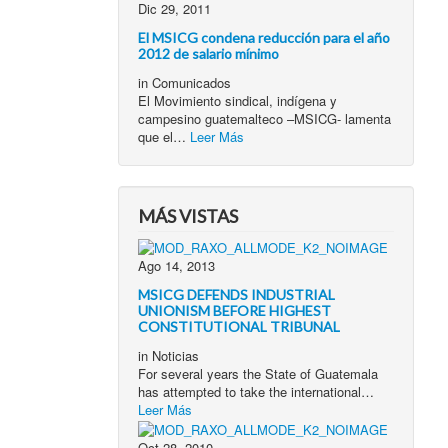
Dic 29, 2011
El MSICG condena reducción para el año
2012 de salario mínimo
in
Comunicados
El Movimiento sindical, indígena y
campesino guatemalteco –MSICG- lamenta
que el…
Leer Más
MÁS VISTAS
Ago 14, 2013
MSICG DEFENDS INDUSTRIAL
UNIONISM BEFORE HIGHEST
CONSTITUTIONAL TRIBUNAL
in
Noticias
For several years the State of Guatemala
has attempted to take the international…
Leer Más
Oct 28, 2010