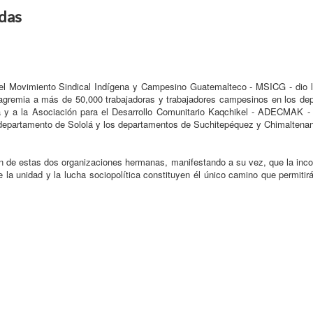
adas
 del Movimiento Sindical Indígena y Campesino Guatemalteco - MSICG - dio l
agremia a más de 50,000 trabajadoras y trabajadores campesinos en los de
 y a la Asociación para el Desarrollo Comunitario Kaqchikel - ADECMAK -
 departamento de Sololá y los departamentos de Suchitepéquez y Chimaltena
ión de estas dos organizaciones hermanas, manifestando a su vez, que la inco
a unidad y la lucha sociopolítica constituyen él único camino que permitir