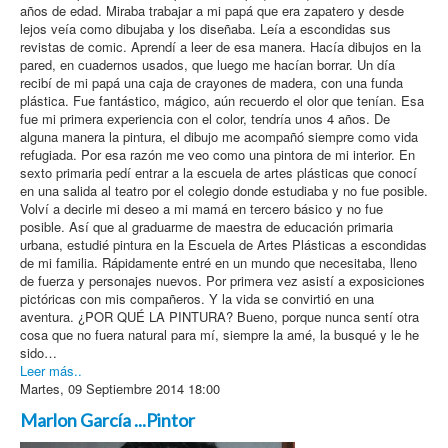
años de edad. Miraba trabajar a mi papá que era zapatero y desde
lejos veía como dibujaba y los diseñaba. Leía a escondidas sus
revistas de comic. Aprendí a leer de esa manera. Hacía dibujos en la
pared, en cuadernos usados, que luego me hacían borrar. Un día
recibí de mi papá una caja de crayones de madera, con una funda
plástica. Fue fantástico, mágico, aún recuerdo el olor que tenían. Esa
fue mi primera experiencia con el color, tendría unos 4 años. De
alguna manera la pintura, el dibujo me acompañó siempre como vida
refugiada. Por esa razón me veo como una pintora de mi interior. En
sexto primaria pedí entrar a la escuela de artes plásticas que conocí
en una salida al teatro por el colegio donde estudiaba y no fue posible.
Volví a decirle mi deseo a mi mamá en tercero básico y no fue
posible. Así que al graduarme de maestra de educación primaria
urbana, estudié pintura en la Escuela de Artes Plásticas a escondidas
de mi familia. Rápidamente entré en un mundo que necesitaba, lleno
de fuerza y personajes nuevos. Por primera vez asistí a exposiciones
pictóricas con mis compañeros. Y la vida se convirtió en una
aventura. ¿POR QUÉ LA PINTURA? Bueno, porque nunca sentí otra
cosa que no fuera natural para mí, siempre la amé, la busqué y le he
sido…
Leer más..
Martes, 09 Septiembre 2014 18:00
Marlon García ...Pintor