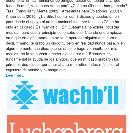
desentonar en las reuniones de amigos, decidí componer una, que
fuera “la mía”, y después ya no paré. ¿Cuántos álbumes has grabado?
Tres: Tranquila tu Mente (2002), Artesanías para Voladores (2007) y
Antronauta (2010). ¿Es difícil contar con 3 discos grabados en un
país donde el apoyo al artista nacional siempre falta.... ¿Cómo ha
sido en tu caso? Es muy difícil. En Guatemala no existe industria
musical, pero eso al principio no lo sabe uno. Cuando uno empieza,
cree que en algún momento se va a aparecer alguien que le va a
decir, “¡mano, te grabo un disco!”…pero en realidad nunca pasa, y en
algún momento uno dice, bueno, si no lo hago yo ahorita por mis
medios, no lo va a venir a hacer alguien por mí. Entonces es
fundamental la ayuda de los amigos, que en mi caso grabaron los
primeros dos discos por amor al arte (me refiero a los músicos, al
ingeniero de sonido y al amigo que…
Leer más..