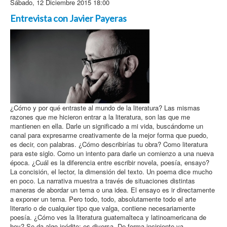
Sábado, 12 Diciembre 2015 18:00
¿Recordar contraseña?
Entrevista con Javier Payeras
¿Cómo y por qué entraste al mundo de la literatura? Las mismas
razones que me hicieron entrar a la literatura, son las que me
mantienen en ella. Darle un significado a mi vida, buscándome un
canal para expresarme creativamente de la mejor forma que puedo,
es decir, con palabras. ¿Cómo describirías tu obra? Como literatura
para este siglo. Como un intento para darle un comienzo a una nueva
época. ¿Cuál es la diferencia entre escribir novela, poesía, ensayo?
La concisión, el lector, la dimensión del texto. Un poema dice mucho
en poco. La narrativa muestra a través de situaciones distintas
maneras de abordar un tema o una idea. El ensayo es ir directamente
a exponer un tema. Pero todo, todo, absolutamente todo el arte
literario o de cualquier tipo que valga, contiene necesariamente
poesía. ¿Cómo ves la literatura guatemalteca y latinoamericana de
hoy? Se da algo inédito: es diversa. De forma incipiente va