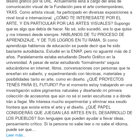
diseño gráfico por la URL. Actualmente está a cargo del área de
Reglamentos
Login
comunicación visual de la Fundación para el arte contemporáneo,
Políticas Públicas
YAXS. Como artista visual, ha participado en diversas exposiciones a
Institucionalidad
nivel local e internacional. ¿CÓMO TE INTERESASTE POR EL
Directorio de Tribunales de Femicidio
ARTE, Y EN PARTICULAR POR LAS ARTES VISUALES? Supongo
Investigación
que es algo que debía de hacer. No sé, sólo sucedió, era lo que quise
Gaceta Lucha Obrera
y me interesó desde siempre. HABLANOS DE TU PROCESO DE
Revista Wachb'il
APRENDIZAJE, Y DE TUS LOGROS EN TU RAMA. Si como
Artículos
aprendizaje hablamos de educación se puede decir que he sido
Descargas
bastante autodidacta. Estudié en la ENAP, pero no aguanté más de 2
Iniciativas de ley
años. Paralelamente estaba estudiando Diseño Gráfico en la
Políticas Públicas
universidad. A pesar de estar estudiando “formalmente” seguía
Formulario de contacto
educándome en internet, libros, conversaciones con personas que te
Denuncie a Funcionarios Públicos
enseñan sin saberlo, y experimentando con técnicas, materiales y
Formulario de acceso
posibilidades tanto en arte, como en diseño. ¿QUÉ PROYECTOS
Usuario
TENÉS PARA EL FUTURO? Por el momento estoy trabajando en una
investigación sobre pigmentos naturales y diseñando mi primera
Contraseña
colección de accesorios que aún no sé si serán esculturas o a dónde
irán a llegar. Me interesa mucho experimentar y eliminar esa seudo
Clave secreta
frontera que existe entre el arte y el diseño. ¿QUÉ PAPEL
CONSIDERÁS QUE JUEGAN LAS ARTES EN EL DESARROLLO DE
Recuérdeme
LOS PUEBLOS? Son lenguajes que pueden ayudar a llevar ideas,
pensamiento crítico. Si la persona no sabe leer o no sabe el idioma,
Identificarse
puede ser que…
Leer más..
¿Recordar usuario?