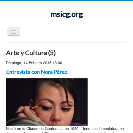
msicg.org
Cambiar
navegación
Menu
Inicio
Arte y Cultura (5)
Sobre el MSICG
¿Quiénes somos?
Domingo, 14 Febrero 2016 18:00
Historia
Informa
Ámbito de acción nacional e internacional
ción
Entrevista con Nora Pérez
¿Por qué afiliarse al MSICG?
Noticias
Mujer e
Comunicados
Igualdad
Galerías de imágenes
Formación
Publicacione
Arte y Cultura
s
Jornadas Médicas
Funcionarios públicos denunciados
Propuestas
Portada
Instrumentos Internacionales
Contacto
Nació en la Ciudad de Guatemala en 1989. Tiene una licenciatura en
Legislación Nacional