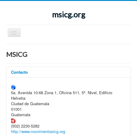
msicg.org
Cambiar
navegación
Menu
Inicio
MSICG
Sobre el MSICG
¿Quiénes somos?
Historia
Informa
Contacto
Ámbito de acción nacional e internacional
ción
¿Por qué afiliarse al MSICG?
Noticias
Mujer e
Comunicados
Igualdad
5a. Avenida 10-68 Zona 1, Oficina 511, 5º. Nivel, Edificio
Galerías de imágenes
Helvetia
Formación
Publicacione
Ciudad de Guatemala
Arte y Cultura
s
01001
Jornadas Médicas
Guatemala
Funcionarios públicos denunciados
Propuestas
Portada
(502) 2230-5282
Instrumentos Internacionales
Contacto
http://www.movimientosicg.org
Legislación Nacional