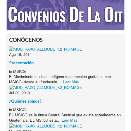
¿Recordar contraseña?
CONÓCENOS
Ago 16, 2014
Envíeme una copia
(opcional)
Presentación
in
MSICG
Enviar
El Movimiento sindical, indígena y campesino guatemalteco –
MSICG- desde su fundación,…
Leer Más
Jul 20, 2010
¿Quiénes somos?
in
MSICG
EL MSICG es la única Central Sindical que existe actualmente en
Guatemala. EL MSICG está…
Leer Más